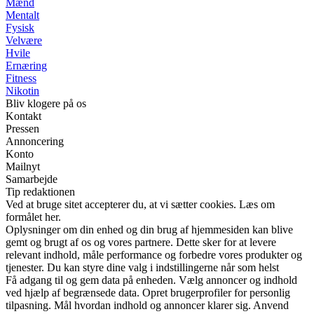
Mænd
Mentalt
Fysisk
Velvære
Hvile
Ernæring
Fitness
Nikotin
Bliv klogere på os
Kontakt
Pressen
Annoncering
Konto
Mailnyt
Samarbejde
Tip redaktionen
Ved at bruge sitet accepterer du, at vi sætter cookies. Læs om
formålet her.
Oplysninger om din enhed og din brug af hjemmesiden kan blive
gemt og brugt af os og vores partnere. Dette sker for at levere
relevant indhold, måle performance og forbedre vores produkter og
tjenester. Du kan styre dine valg i indstillingerne når som helst
Få adgang til og gem data på enheden. Vælg annoncer og indhold
ved hjælp af begrænsede data. Opret brugerprofiler for personlig
tilpasning. Mål hvordan indhold og annoncer klarer sig. Anvend