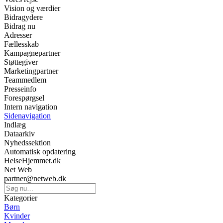
Vision og værdier
Bidragydere
Bidrag nu
Adresser
Fællesskab
Kampagnepartner
Støttegiver
Marketingpartner
Teammedlem
Presseinfo
Forespørgsel
Intern navigation
Sidenavigation
Indlæg
Dataarkiv
Nyhedssektion
Automatisk opdatering
HelseHjemmet.dk
Net Web
partner@netweb.dk
Kategorier
Børn
Kvinder