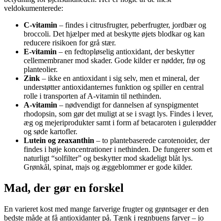
veldokumenterede:
C-vitamin
– findes i citrusfrugter, peberfrugter, jordbær og
broccoli. Det hjælper med at beskytte øjets blodkar og kan
reducere risikoen for grå stær.
E-vitamin
– en fedtopløselig antioxidant, der beskytter
cellemembraner mod skader. Gode kilder er nødder, frø og
planteolier.
Zink
– ikke en antioxidant i sig selv, men et mineral, der
understøtter antioxidanternes funktion og spiller en central
rolle i transporten af A-vitamin til nethinden.
A-vitamin
– nødvendigt for dannelsen af synspigmentet
rhodopsin, som gør det muligt at se i svagt lys. Findes i lever,
æg og mejeriprodukter samt i form af betacaroten i gulerødder
og søde kartofler.
Lutein og zeaxanthin
– to plantebaserede carotenoider, der
findes i høje koncentrationer i nethinden. De fungerer som et
naturligt “solfilter” og beskytter mod skadeligt blåt lys.
Grønkål, spinat, majs og æggeblommer er gode kilder.
Mad, der gør en forskel
En varieret kost med mange farverige frugter og grøntsager er den
bedste måde at få antioxidanter på. Tænk i regnbuens farver – jo