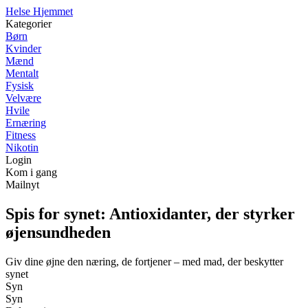
H
else
H
jemmet
Kategorier
Børn
Kvinder
Mænd
Mentalt
Fysisk
Velvære
Hvile
Ernæring
Fitness
Nikotin
Login
Kom i gang
Mailnyt
Spis for synet: Antioxidanter, der styrker
øjensundheden
Giv dine øjne den næring, de fortjener – med mad, der beskytter
synet
Syn
Syn