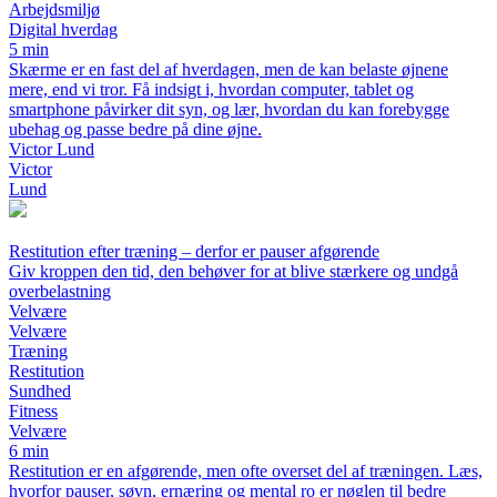
Arbejdsmiljø
Digital hverdag
5 min
Skærme er en fast del af hverdagen, men de kan belaste øjnene
mere, end vi tror. Få indsigt i, hvordan computer, tablet og
smartphone påvirker dit syn, og lær, hvordan du kan forebygge
ubehag og passe bedre på dine øjne.
Victor Lund
Victor
Lund
Restitution efter træning – derfor er pauser afgørende
Giv kroppen den tid, den behøver for at blive stærkere og undgå
overbelastning
Velvære
Velvære
Træning
Restitution
Sundhed
Fitness
Velvære
6 min
Restitution er en afgørende, men ofte overset del af træningen. Læs,
hvorfor pauser, søvn, ernæring og mental ro er nøglen til bedre