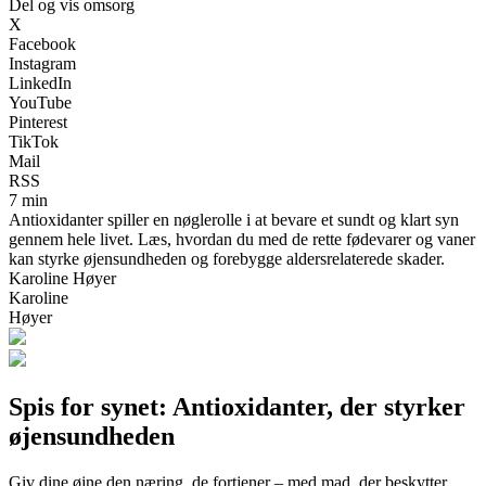
Del og vis omsorg
X
Facebook
Instagram
LinkedIn
YouTube
Pinterest
TikTok
Mail
RSS
7 min
Antioxidanter spiller en nøglerolle i at bevare et sundt og klart syn
gennem hele livet. Læs, hvordan du med de rette fødevarer og vaner
kan styrke øjensundheden og forebygge aldersrelaterede skader.
Karoline Høyer
Karoline
Høyer
Spis for synet: Antioxidanter, der styrker
øjensundheden
Giv dine øjne den næring, de fortjener – med mad, der beskytter