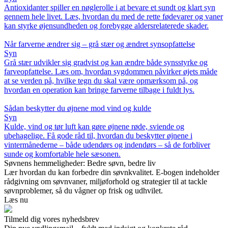
Antioxidanter spiller en nøglerolle i at bevare et sundt og klart syn
gennem hele livet. Læs, hvordan du med de rette fødevarer og vaner
kan styrke øjensundheden og forebygge aldersrelaterede skader.
Når farverne ændrer sig – grå stær og ændret synsopfattelse
Syn
Grå stær udvikler sig gradvist og kan ændre både synsstyrke og
farveopfattelse. Læs om, hvordan sygdommen påvirker øjets måde
at se verden på, hvilke tegn du skal være opmærksom på, og
hvordan en operation kan bringe farverne tilbage i fuldt lys.
Sådan beskytter du øjnene mod vind og kulde
Syn
Kulde, vind og tør luft kan gøre øjnene røde, sviende og
ubehagelige. Få gode råd til, hvordan du beskytter øjnene i
vintermånederne – både udendørs og indendørs – så de forbliver
sunde og komfortable hele sæsonen.
Søvnens hemmeligheder: Bedre søvn, bedre liv
Lær hvordan du kan forbedre din søvnkvalitet. E-bogen indeholder
rådgivning om søvnvaner, miljøforhold og strategier til at tackle
søvnproblemer, så du vågner op frisk og udhvilet.
Læs nu
Tilmeld dig vores nyhedsbrev