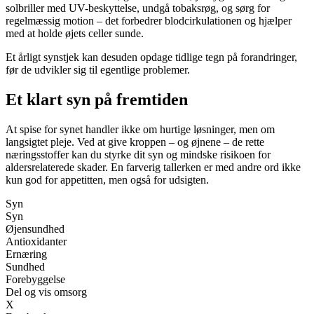
solbriller med UV-beskyttelse, undgå tobaksrøg, og sørg for
regelmæssig motion – det forbedrer blodcirkulationen og hjælper
med at holde øjets celler sunde.
Et årligt synstjek kan desuden opdage tidlige tegn på forandringer,
før de udvikler sig til egentlige problemer.
Et klart syn på fremtiden
At spise for synet handler ikke om hurtige løsninger, men om
langsigtet pleje. Ved at give kroppen – og øjnene – de rette
næringsstoffer kan du styrke dit syn og mindske risikoen for
aldersrelaterede skader. En farverig tallerken er med andre ord ikke
kun god for appetitten, men også for udsigten.
Syn
Syn
Øjensundhed
Antioxidanter
Ernæring
Sundhed
Forebyggelse
Del og vis omsorg
X