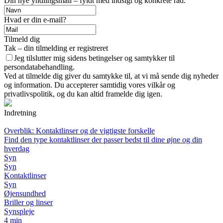
Din nye yndlingsmail – fyldt med indsigt og konkrete råd.
Hvad er din e-mail?
Tilmeld dig
Tak – din tilmelding er registreret
Jeg tilslutter mig sidens betingelser og samtykker til
persondatabehandling.
Ved at tilmelde dig giver du samtykke til, at vi må sende dig nyheder
og information. Du accepterer samtidig vores vilkår og
privatlivspolitik, og du kan altid framelde dig igen.
Indretning
Overblik: Kontaktlinser og de vigtigste forskelle
Find den type kontaktlinser der passer bedst til dine øjne og din
hverdag
Syn
Syn
Kontaktlinser
Syn
Øjensundhed
Briller og linser
Synspleje
4 min