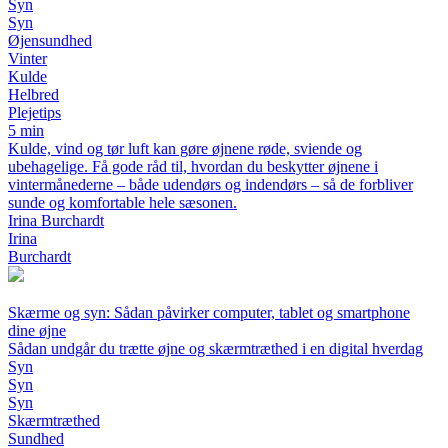
Syn
Syn
Øjensundhed
Vinter
Kulde
Helbred
Plejetips
5 min
Kulde, vind og tør luft kan gøre øjnene røde, sviende og
ubehagelige. Få gode råd til, hvordan du beskytter øjnene i
vintermånederne – både udendørs og indendørs – så de forbliver
sunde og komfortable hele sæsonen.
Irina Burchardt
Irina
Burchardt
Skærme og syn: Sådan påvirker computer, tablet og smartphone
dine øjne
Sådan undgår du trætte øjne og skærmtræthed i en digital hverdag
Syn
Syn
Syn
Skærmtræthed
Sundhed