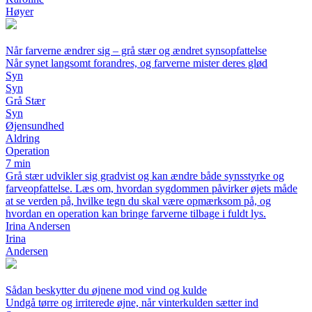
Høyer
Når farverne ændrer sig – grå stær og ændret synsopfattelse
Når synet langsomt forandres, og farverne mister deres glød
Syn
Syn
Grå Stær
Syn
Øjensundhed
Aldring
Operation
7 min
Grå stær udvikler sig gradvist og kan ændre både synsstyrke og
farveopfattelse. Læs om, hvordan sygdommen påvirker øjets måde
at se verden på, hvilke tegn du skal være opmærksom på, og
hvordan en operation kan bringe farverne tilbage i fuldt lys.
Irina Andersen
Irina
Andersen
Sådan beskytter du øjnene mod vind og kulde
Undgå tørre og irriterede øjne, når vinterkulden sætter ind