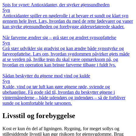
Spis for synet: Antioxidanter, der styrker øjensundheden
Syn
Antioxidanter spiller en nøglerolle i at bevare et sundt og klart syn
gennem hele livet. Læs, hvordan du med de rette fødevarer og vaner
kan styrke øjensundheden og forebygge aldersrelaterede skader.
Når farverne ændrer sig – grå stær og ændret synsopfattelse
Syn
Grå stær udvikler sig gradvist og kan ændre både synsstyrke og
farveopfattelse. Læs om, hvordan sygdommen påvirker øjets måde
at se verden på, hvilke tegn du skal være opmærksom på, og
hvordan en operation kan bringe farverne tilbage i fuldt lys.
Sådan beskytter du øjnene mod vind og kulde
Syn
Kulde, vind og tør luft kan gøre øjnene røde, sviende og
ubehagelige. Få gode råd til, hvordan du beskytter øjnene i
vintermånederne – både udendørs og indendørs – så de forbliver
sunde og komfortable hele sæsonen.
Livsstil og forebyggelse
Kost er kun én del af ligningen. Rygning, for meget sollys og
stillesiddende livsstil kan øge risikoen for øjensygdomme. Brug