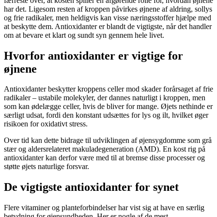
færreste over, at kosten spiller en afgørende rolle for, hvordan øjnene
har det. Ligesom resten af kroppen påvirkes øjnene af aldring, sollys
og frie radikaler, men heldigvis kan visse næringsstoffer hjælpe med
at beskytte dem. Antioxidanter er blandt de vigtigste, når det handler
om at bevare et klart og sundt syn gennem hele livet.
Hvorfor antioxidanter er vigtige for
øjnene
Antioxidanter beskytter kroppens celler mod skader forårsaget af frie
radikaler – ustabile molekyler, der dannes naturligt i kroppen, men
som kan ødelægge celler, hvis de bliver for mange. Øjets nethinde er
særligt udsat, fordi den konstant udsættes for lys og ilt, hvilket øger
risikoen for oxidativt stress.
Over tid kan dette bidrage til udviklingen af øjensygdomme som grå
stær og aldersrelateret makuladegeneration (AMD). En kost rig på
antioxidanter kan derfor være med til at bremse disse processer og
støtte øjets naturlige forsvar.
De vigtigste antioxidanter for synet
Flere vitaminer og planteforbindelser har vist sig at have en særlig
betydning for øjensundheden. Her er nogle af de mest