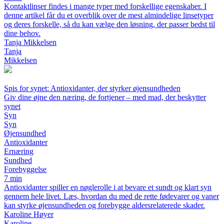
Kontaktlinser findes i mange typer med forskellige egenskaber. I
denne artikel får du et overblik over de mest almindelige linsetyper
og deres forskelle, så du kan vælge den løsning, der passer bedst til
dine behov.
Tanja Mikkelsen
Tanja
Mikkelsen
Spis for synet: Antioxidanter, der styrker øjensundheden
Giv dine øjne den næring, de fortjener – med mad, der beskytter
synet
Syn
Syn
Øjensundhed
Antioxidanter
Ernæring
Sundhed
Forebyggelse
7 min
Antioxidanter spiller en nøglerolle i at bevare et sundt og klart syn
gennem hele livet. Læs, hvordan du med de rette fødevarer og vaner
kan styrke øjensundheden og forebygge aldersrelaterede skader.
Karoline Høyer
Karoline