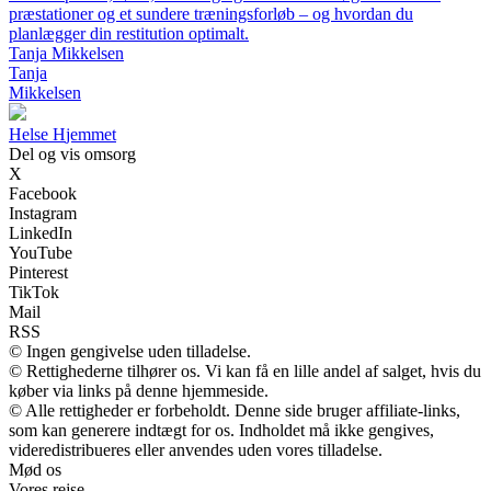
præstationer og et sundere træningsforløb – og hvordan du
planlægger din restitution optimalt.
Tanja Mikkelsen
Tanja
Mikkelsen
H
else
H
jemmet
Del og vis omsorg
X
Facebook
Instagram
LinkedIn
YouTube
Pinterest
TikTok
Mail
RSS
© Ingen gengivelse uden tilladelse.
© Rettighederne tilhører os. Vi kan få en lille andel af salget, hvis du
køber via links på denne hjemmeside.
© Alle rettigheder er forbeholdt. Denne side bruger affiliate-links,
som kan generere indtægt for os. Indholdet må ikke gengives,
videredistribueres eller anvendes uden vores tilladelse.
Mød os
Vores rejse