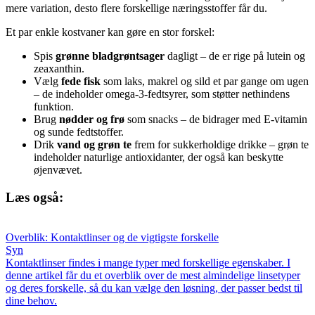
mere variation, desto flere forskellige næringsstoffer får du.
Et par enkle kostvaner kan gøre en stor forskel:
Spis
grønne bladgrøntsager
dagligt – de er rige på lutein og
zeaxanthin.
Vælg
fede fisk
som laks, makrel og sild et par gange om ugen
– de indeholder omega-3-fedtsyrer, som støtter nethindens
funktion.
Brug
nødder og frø
som snacks – de bidrager med E-vitamin
og sunde fedtstoffer.
Drik
vand og grøn te
frem for sukkerholdige drikke – grøn te
indeholder naturlige antioxidanter, der også kan beskytte
øjenvævet.
Læs også:
Overblik: Kontaktlinser og de vigtigste forskelle
Syn
Kontaktlinser findes i mange typer med forskellige egenskaber. I
denne artikel får du et overblik over de mest almindelige linsetyper
og deres forskelle, så du kan vælge den løsning, der passer bedst til
dine behov.