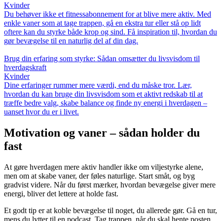
Kvinder
Du behøver ikke et fitnessabonnement for at blive mere aktiv. Med
enkle vaner som at tage trappen, gå en ekstra tur eller stå op lidt
oftere kan du styrke både krop og sind. Få inspiration til, hvordan du
gør bevægelse til en naturlig del af din dag.
Brug din erfaring som styrke: Sådan omsætter du livsvisdom til
hverdagskraft
Kvinder
Dine erfaringer rummer mere værdi, end du måske tror. Lær,
hvordan du kan bruge din livsvisdom som et aktivt redskab til at
træffe bedre valg, skabe balance og finde ny energi i hverdagen –
uanset hvor du er i livet.
Motivation og vaner – sådan holder du
fast
At gøre hverdagen mere aktiv handler ikke om viljestyrke alene,
men om at skabe vaner, der føles naturlige. Start småt, og byg
gradvist videre. Når du først mærker, hvordan bevægelse giver mere
energi, bliver det lettere at holde fast.
Et godt tip er at koble bevægelse til noget, du allerede gør. Gå en tur,
mens du lytter til en podcast. Tag trappen, når du skal hente posten.