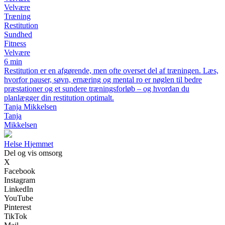
Velvære
Træning
Restitution
Sundhed
Fitness
Velvære
6 min
Restitution er en afgørende, men ofte overset del af træningen. Læs,
hvorfor pauser, søvn, ernæring og mental ro er nøglen til bedre
præstationer og et sundere træningsforløb – og hvordan du
planlægger din restitution optimalt.
Tanja Mikkelsen
Tanja
Mikkelsen
H
else
H
jemmet
Del og vis omsorg
X
Facebook
Instagram
LinkedIn
YouTube
Pinterest
TikTok