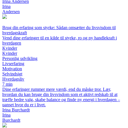
Irina Andersen
Irina
Andersen
Brug din erfaring som styrke: Sådan omsætter du livsvisdom til
hverdagskraft
Vend dine erfaringer til en kilde til styrke, ro og ny handlekraft i
hverdagen
Kvinder
Kvinder
Personlig udvikling
Livserfaring
Motivation
Selvindsigt
Hverdagsliv
7 min
Dine erfaringer rummer mere værdi, end du måske tror. Lær,
hvordan du kan bruge din livsvisdom som et aktivt redskab til at
træffe bedre valg, skabe balance og finde ny energi i hverdagen –
uanset hvor du er i livet.
Irina Burchardt
Irina
Burchardt