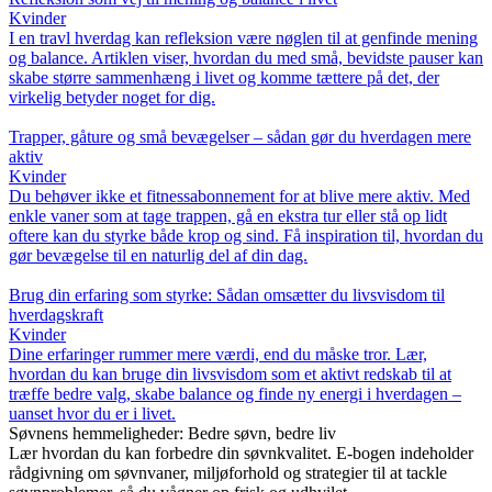
Kvinder
I en travl hverdag kan refleksion være nøglen til at genfinde mening
og balance. Artiklen viser, hvordan du med små, bevidste pauser kan
skabe større sammenhæng i livet og komme tættere på det, der
virkelig betyder noget for dig.
Trapper, gåture og små bevægelser – sådan gør du hverdagen mere
aktiv
Kvinder
Du behøver ikke et fitnessabonnement for at blive mere aktiv. Med
enkle vaner som at tage trappen, gå en ekstra tur eller stå op lidt
oftere kan du styrke både krop og sind. Få inspiration til, hvordan du
gør bevægelse til en naturlig del af din dag.
Brug din erfaring som styrke: Sådan omsætter du livsvisdom til
hverdagskraft
Kvinder
Dine erfaringer rummer mere værdi, end du måske tror. Lær,
hvordan du kan bruge din livsvisdom som et aktivt redskab til at
træffe bedre valg, skabe balance og finde ny energi i hverdagen –
uanset hvor du er i livet.
Søvnens hemmeligheder: Bedre søvn, bedre liv
Lær hvordan du kan forbedre din søvnkvalitet. E-bogen indeholder
rådgivning om søvnvaner, miljøforhold og strategier til at tackle