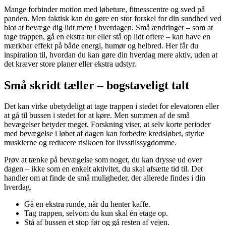
Mange forbinder motion med løbeture, fitnesscentre og sved på
panden. Men faktisk kan du gøre en stor forskel for din sundhed ved
blot at bevæge dig lidt mere i hverdagen. Små ændringer – som at
tage trappen, gå en ekstra tur eller stå op lidt oftere – kan have en
mærkbar effekt på både energi, humør og helbred. Her får du
inspiration til, hvordan du kan gøre din hverdag mere aktiv, uden at
det kræver store planer eller ekstra udstyr.
Små skridt tæller – bogstaveligt talt
Det kan virke ubetydeligt at tage trappen i stedet for elevatoren eller
at gå til bussen i stedet for at køre. Men summen af de små
bevægelser betyder meget. Forskning viser, at selv korte perioder
med bevægelse i løbet af dagen kan forbedre kredsløbet, styrke
musklerne og reducere risikoen for livsstilssygdomme.
Prøv at tænke på bevægelse som noget, du kan drysse ud over
dagen – ikke som en enkelt aktivitet, du skal afsætte tid til. Det
handler om at finde de små muligheder, der allerede findes i din
hverdag.
Gå en ekstra runde, når du henter kaffe.
Tag trappen, selvom du kun skal én etage op.
Stå af bussen et stop før og gå resten af vejen.