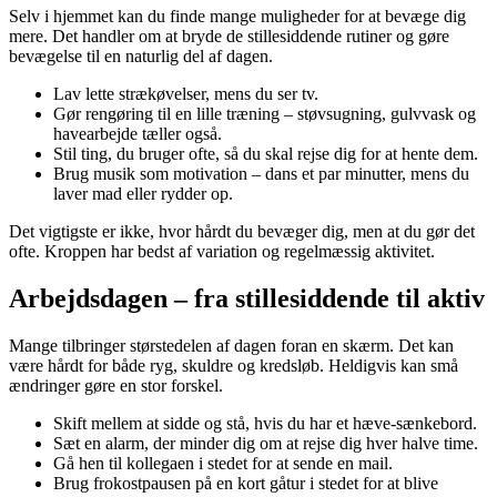
Selv i hjemmet kan du finde mange muligheder for at bevæge dig
mere. Det handler om at bryde de stillesiddende rutiner og gøre
bevægelse til en naturlig del af dagen.
Lav lette strækøvelser, mens du ser tv.
Gør rengøring til en lille træning – støvsugning, gulvvask og
havearbejde tæller også.
Stil ting, du bruger ofte, så du skal rejse dig for at hente dem.
Brug musik som motivation – dans et par minutter, mens du
laver mad eller rydder op.
Det vigtigste er ikke, hvor hårdt du bevæger dig, men at du gør det
ofte. Kroppen har bedst af variation og regelmæssig aktivitet.
Arbejdsdagen – fra stillesiddende til aktiv
Mange tilbringer størstedelen af dagen foran en skærm. Det kan
være hårdt for både ryg, skuldre og kredsløb. Heldigvis kan små
ændringer gøre en stor forskel.
Skift mellem at sidde og stå, hvis du har et hæve-sænkebord.
Sæt en alarm, der minder dig om at rejse dig hver halve time.
Gå hen til kollegaen i stedet for at sende en mail.
Brug frokostpausen på en kort gåtur i stedet for at blive