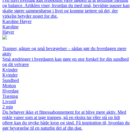
I en travl hverdag kan refleksion være nøglen til at genfinde mening
og balance. Artiklen viser, hvordan du med små, bevidste pauser kan
skabe større sammenhæng i livet og komme tættere på det, der
virkelig betyder noget for dig.
Karoline Høyer
Karoline
Høyer
Trapper, gåture og små bevægelser – sådan gør du hverdagen mere
aktiv
Små ændringer i hverdagen kan gøre en stor forskel for din sundhed
og dit velvære
Kvinder
Kvinder
Sundhed
Motion
Hverdag
Træning
Livsstil
2 min
Du behøver ikke et fitnessabonnement for at blive mere aktiv. Med
enkle vaner som at tage trappen, gå en ekstra tur eller stå op lidt
oftere kan du styrke både krop og sind. Få inspiration til, hvordan du
gør bevægelse til en naturlig del af din dag.