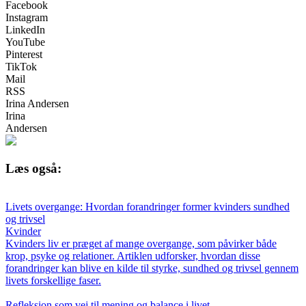
Facebook
Instagram
LinkedIn
YouTube
Pinterest
TikTok
Mail
RSS
Irina Andersen
Irina
Andersen
Læs også:
Livets overgange: Hvordan forandringer former kvinders sundhed
og trivsel
Kvinder
Kvinders liv er præget af mange overgange, som påvirker både
krop, psyke og relationer. Artiklen udforsker, hvordan disse
forandringer kan blive en kilde til styrke, sundhed og trivsel gennem
livets forskellige faser.
Refleksion som vej til mening og balance i livet