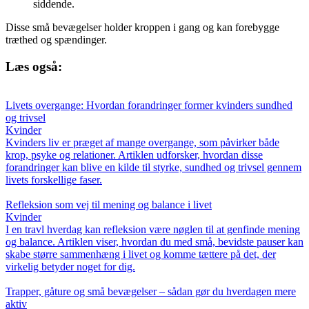
siddende.
Disse små bevægelser holder kroppen i gang og kan forebygge
træthed og spændinger.
Læs også:
Livets overgange: Hvordan forandringer former kvinders sundhed
og trivsel
Kvinder
Kvinders liv er præget af mange overgange, som påvirker både
krop, psyke og relationer. Artiklen udforsker, hvordan disse
forandringer kan blive en kilde til styrke, sundhed og trivsel gennem
livets forskellige faser.
Refleksion som vej til mening og balance i livet
Kvinder
I en travl hverdag kan refleksion være nøglen til at genfinde mening
og balance. Artiklen viser, hvordan du med små, bevidste pauser kan
skabe større sammenhæng i livet og komme tættere på det, der
virkelig betyder noget for dig.
Trapper, gåture og små bevægelser – sådan gør du hverdagen mere
aktiv