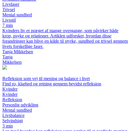
Livsfaser
Trivsel
Mental sundhed
Livsstil
7 min
Kvinders liv er præget af mange overgange, som påvirker både
krop, psyke og relationer. Artiklen udforsker, hvordan disse
forandringer kan blive en kilde til styrke, sundhed og trivsel gennem
livets forskellige faser.
Tanja Mikkelsen
Tanja
Mikkelsen
Refleksion som vej til mening og balance i livet
Find ro, klarhed og retning gennem bevidst refleksion
Kvinder
Kvinder
Refleksion
Personlig udvikling
Mental sundhed
Livsbalance
Selvindsigt
3 min