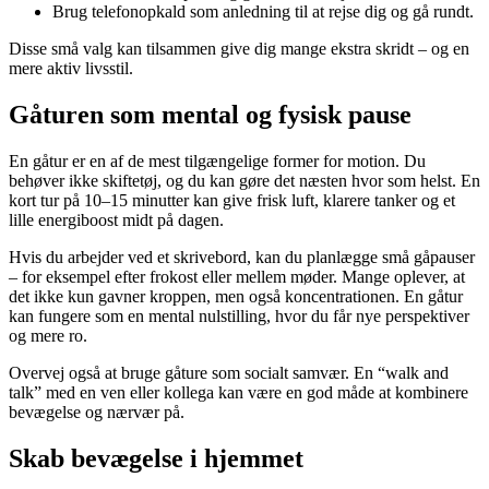
Brug telefonopkald som anledning til at rejse dig og gå rundt.
Disse små valg kan tilsammen give dig mange ekstra skridt – og en
mere aktiv livsstil.
Gåturen som mental og fysisk pause
En gåtur er en af de mest tilgængelige former for motion. Du
behøver ikke skiftetøj, og du kan gøre det næsten hvor som helst. En
kort tur på 10–15 minutter kan give frisk luft, klarere tanker og et
lille energiboost midt på dagen.
Hvis du arbejder ved et skrivebord, kan du planlægge små gåpauser
– for eksempel efter frokost eller mellem møder. Mange oplever, at
det ikke kun gavner kroppen, men også koncentrationen. En gåtur
kan fungere som en mental nulstilling, hvor du får nye perspektiver
og mere ro.
Overvej også at bruge gåture som socialt samvær. En “walk and
talk” med en ven eller kollega kan være en god måde at kombinere
bevægelse og nærvær på.
Skab bevægelse i hjemmet