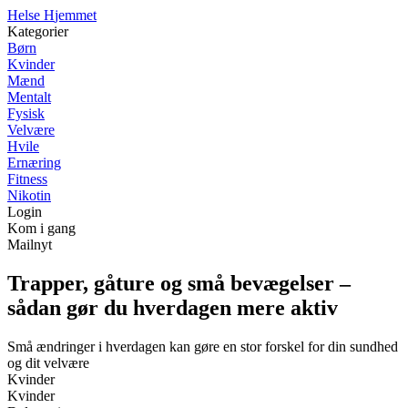
H
else
H
jemmet
Kategorier
Børn
Kvinder
Mænd
Mentalt
Fysisk
Velvære
Hvile
Ernæring
Fitness
Nikotin
Login
Kom i gang
Mailnyt
Trapper, gåture og små bevægelser –
sådan gør du hverdagen mere aktiv
Små ændringer i hverdagen kan gøre en stor forskel for din sundhed
og dit velvære
Kvinder
Kvinder