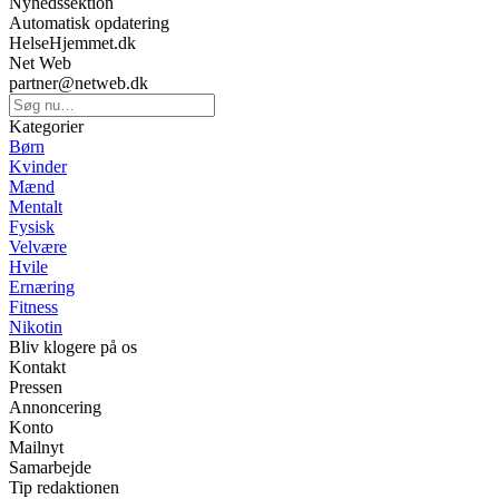
Nyhedssektion
Automatisk opdatering
HelseHjemmet.dk
Net Web
partner@netweb.dk
Kategorier
Børn
Kvinder
Mænd
Mentalt
Fysisk
Velvære
Hvile
Ernæring
Fitness
Nikotin
Bliv klogere på os
Kontakt
Pressen
Annoncering
Konto
Mailnyt
Samarbejde
Tip redaktionen