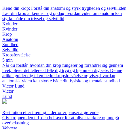
Kend din krop: Forstå din anatomi og styrk trygheden og selvtilliden
Lær din krop at kende – og opdag hvordan viden om anatomi kan
styrke både din trivsel og selvtillid
Kvinder
Kvinder
Krop
Anatomi
Sundhed
Selvtillid
Kropsforståelse
5 min
Når du forstår, hvordan din krop fungerer og forandrer sig gennem
livet, bliver det lettere at føle dig tryg og hjemme i dig selv. Denne
artikel guider dig til en bedre kropsforståelse og viser, hvordan
anatomisk viden kan styrke både din fysiske og mentale sundhed.
Victor Lund
Victor
Lund
Restitution efter træning – derfor er pauser afgørende
Giv kroppen den tid, den behøver for at blive stærkere og undgå
overbelastning
Velvære