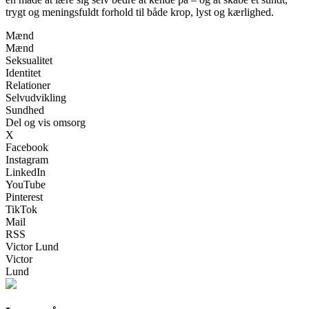
trygt og meningsfuldt forhold til både krop, lyst og kærlighed.
Mænd
Mænd
Seksualitet
Identitet
Relationer
Selvudvikling
Sundhed
Del og vis omsorg
X
Facebook
Instagram
LinkedIn
YouTube
Pinterest
TikTok
Mail
RSS
Victor Lund
Victor
Lund