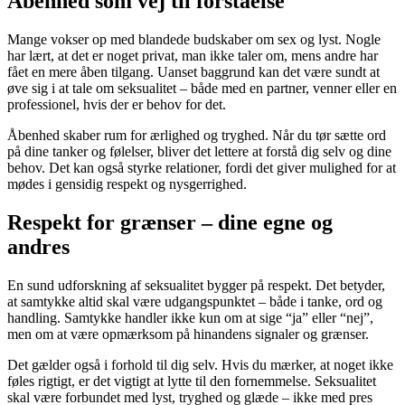
Åbenhed som vej til forståelse
Mange vokser op med blandede budskaber om sex og lyst. Nogle
har lært, at det er noget privat, man ikke taler om, mens andre har
fået en mere åben tilgang. Uanset baggrund kan det være sundt at
øve sig i at tale om seksualitet – både med en partner, venner eller en
professionel, hvis der er behov for det.
Åbenhed skaber rum for ærlighed og tryghed. Når du tør sætte ord
på dine tanker og følelser, bliver det lettere at forstå dig selv og dine
behov. Det kan også styrke relationer, fordi det giver mulighed for at
mødes i gensidig respekt og nysgerrighed.
Respekt for grænser – dine egne og
andres
En sund udforskning af seksualitet bygger på respekt. Det betyder,
at samtykke altid skal være udgangspunktet – både i tanke, ord og
handling. Samtykke handler ikke kun om at sige “ja” eller “nej”,
men om at være opmærksom på hinandens signaler og grænser.
Det gælder også i forhold til dig selv. Hvis du mærker, at noget ikke
føles rigtigt, er det vigtigt at lytte til den fornemmelse. Seksualitet
skal være forbundet med lyst, tryghed og glæde – ikke med pres