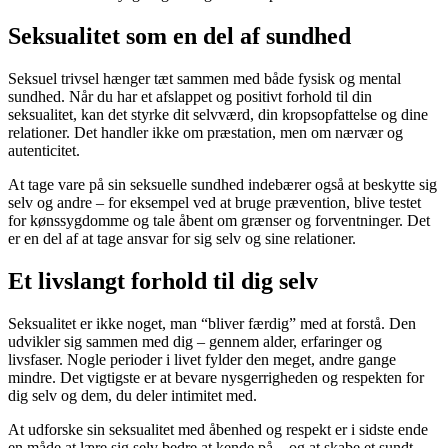
Seksualitet som en del af sundhed
Seksuel trivsel hænger tæt sammen med både fysisk og mental
sundhed. Når du har et afslappet og positivt forhold til din
seksualitet, kan det styrke dit selvværd, din kropsopfattelse og dine
relationer. Det handler ikke om præstation, men om nærvær og
autenticitet.
At tage vare på sin seksuelle sundhed indebærer også at beskytte sig
selv og andre – for eksempel ved at bruge prævention, blive testet
for kønssygdomme og tale åbent om grænser og forventninger. Det
er en del af at tage ansvar for sig selv og sine relationer.
Et livslangt forhold til dig selv
Seksualitet er ikke noget, man “bliver færdig” med at forstå. Den
udvikler sig sammen med dig – gennem alder, erfaringer og
livsfaser. Nogle perioder i livet fylder den meget, andre gange
mindre. Det vigtigste er at bevare nysgerrigheden og respekten for
dig selv og dem, du deler intimitet med.
At udforske sin seksualitet med åbenhed og respekt er i sidste ende
en måde at lære sig selv bedre at kende på – og at skabe et sundt,