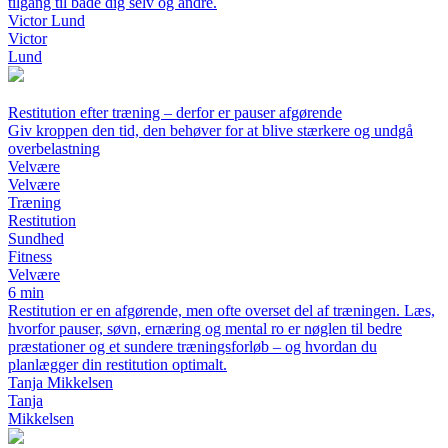
tilgang til både dig selv og andre.
Victor Lund
Victor
Lund
Restitution efter træning – derfor er pauser afgørende
Giv kroppen den tid, den behøver for at blive stærkere og undgå
overbelastning
Velvære
Velvære
Træning
Restitution
Sundhed
Fitness
Velvære
6 min
Restitution er en afgørende, men ofte overset del af træningen. Læs,
hvorfor pauser, søvn, ernæring og mental ro er nøglen til bedre
præstationer og et sundere træningsforløb – og hvordan du
planlægger din restitution optimalt.
Tanja Mikkelsen
Tanja
Mikkelsen