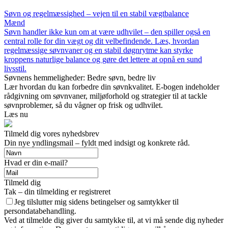
Søvn og regelmæssighed – vejen til en stabil vægtbalance
Mænd
Søvn handler ikke kun om at være udhvilet – den spiller også en
central rolle for din vægt og dit velbefindende. Læs, hvordan
regelmæssige søvnvaner og en stabil døgnrytme kan styrke
kroppens naturlige balance og gøre det lettere at opnå en sund
livsstil.
Søvnens hemmeligheder: Bedre søvn, bedre liv
Lær hvordan du kan forbedre din søvnkvalitet. E-bogen indeholder
rådgivning om søvnvaner, miljøforhold og strategier til at tackle
søvnproblemer, så du vågner op frisk og udhvilet.
Læs nu
Tilmeld dig vores nyhedsbrev
Din nye yndlingsmail – fyldt med indsigt og konkrete råd.
Hvad er din e-mail?
Tilmeld dig
Tak – din tilmelding er registreret
Jeg tilslutter mig sidens betingelser og samtykker til
persondatabehandling.
Ved at tilmelde dig giver du samtykke til, at vi må sende dig nyheder