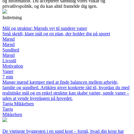
og information. Du accepterer samtidig vores vilkår og
privatlivspolitik, og du kan altid framelde dig igen.
Indretning
Mål og struktur: Mænds vej til sundere vaner
Små skridt, klare mål og en plan, der holder dig på sporet
Mænd
Mænd
Sundhed
Mænd
Livsstil
Motivation
Vaner
7 min
Mange mænd kæmper med at finde balancen mellem arbejde,
familie og sundhed. Artiklen giver konkrete råd til, hvordan du med
realistiske mål og en enkel struktur kan skabe varige, sunde vaner –
uden at vende hverdagen på hovedet.
Tanja Mikkelsen
Tanja
Mikkelsen
De vigtigste byggesten i en sund kost – forstå, hvad din krop har