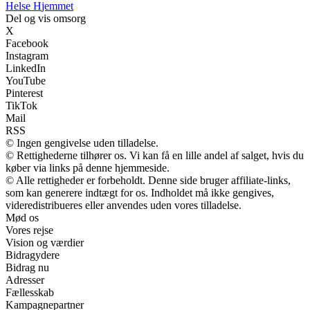
H
else
H
jemmet
Del og vis omsorg
X
Facebook
Instagram
LinkedIn
YouTube
Pinterest
TikTok
Mail
RSS
© Ingen gengivelse uden tilladelse.
© Rettighederne tilhører os. Vi kan få en lille andel af salget, hvis du
køber via links på denne hjemmeside.
© Alle rettigheder er forbeholdt. Denne side bruger affiliate-links,
som kan generere indtægt for os. Indholdet må ikke gengives,
videredistribueres eller anvendes uden vores tilladelse.
Mød os
Vores rejse
Vision og værdier
Bidragydere
Bidrag nu
Adresser
Fællesskab
Kampagnepartner