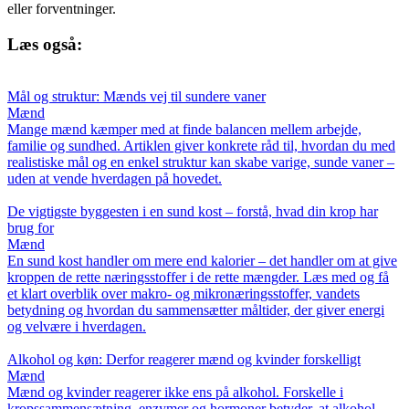
eller forventninger.
Læs også:
Mål og struktur: Mænds vej til sundere vaner
Mænd
Mange mænd kæmper med at finde balancen mellem arbejde,
familie og sundhed. Artiklen giver konkrete råd til, hvordan du med
realistiske mål og en enkel struktur kan skabe varige, sunde vaner –
uden at vende hverdagen på hovedet.
De vigtigste byggesten i en sund kost – forstå, hvad din krop har
brug for
Mænd
En sund kost handler om mere end kalorier – det handler om at give
kroppen de rette næringsstoffer i de rette mængder. Læs med og få
et klart overblik over makro- og mikronæringsstoffer, vandets
betydning og hvordan du sammensætter måltider, der giver energi
og velvære i hverdagen.
Alkohol og køn: Derfor reagerer mænd og kvinder forskelligt
Mænd
Mænd og kvinder reagerer ikke ens på alkohol. Forskelle i
kropssammensætning, enzymer og hormoner betyder, at alkohol