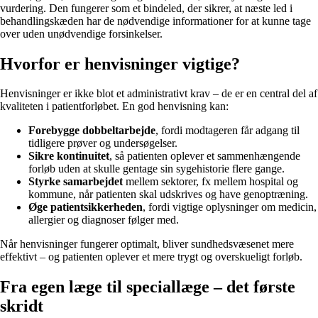
vurdering. Den fungerer som et bindeled, der sikrer, at næste led i
behandlingskæden har de nødvendige informationer for at kunne tage
over uden unødvendige forsinkelser.
Hvorfor er henvisninger vigtige?
Henvisninger er ikke blot et administrativt krav – de er en central del af
kvaliteten i patientforløbet. En god henvisning kan:
Forebygge dobbeltarbejde
, fordi modtageren får adgang til
tidligere prøver og undersøgelser.
Sikre kontinuitet
, så patienten oplever et sammenhængende
forløb uden at skulle gentage sin sygehistorie flere gange.
Styrke samarbejdet
mellem sektorer, fx mellem hospital og
kommune, når patienten skal udskrives og have genoptræning.
Øge patientsikkerheden
, fordi vigtige oplysninger om medicin,
allergier og diagnoser følger med.
Når henvisninger fungerer optimalt, bliver sundhedsvæsenet mere
effektivt – og patienten oplever et mere trygt og overskueligt forløb.
Fra egen læge til speciallæge – det første
skridt