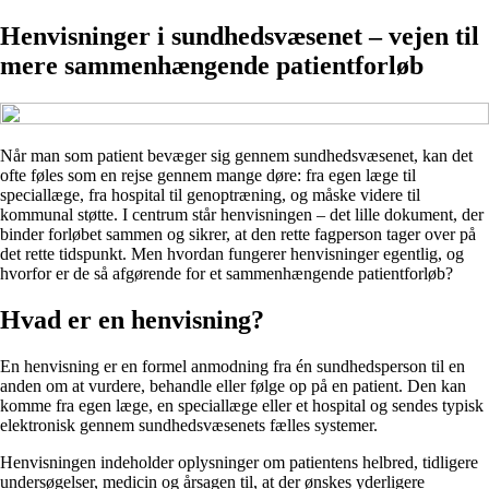
Henvisninger i sundhedsvæsenet – vejen til
mere sammenhængende patientforløb
Når man som patient bevæger sig gennem sundhedsvæsenet, kan det
ofte føles som en rejse gennem mange døre: fra egen læge til
speciallæge, fra hospital til genoptræning, og måske videre til
kommunal støtte. I centrum står henvisningen – det lille dokument, der
binder forløbet sammen og sikrer, at den rette fagperson tager over på
det rette tidspunkt. Men hvordan fungerer henvisninger egentlig, og
hvorfor er de så afgørende for et sammenhængende patientforløb?
Hvad er en henvisning?
En henvisning er en formel anmodning fra én sundhedsperson til en
anden om at vurdere, behandle eller følge op på en patient. Den kan
komme fra egen læge, en speciallæge eller et hospital og sendes typisk
elektronisk gennem sundhedsvæsenets fælles systemer.
Henvisningen indeholder oplysninger om patientens helbred, tidligere
undersøgelser, medicin og årsagen til, at der ønskes yderligere