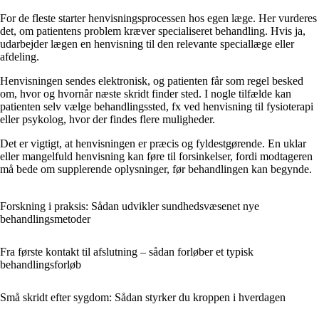
For de fleste starter henvisningsprocessen hos egen læge. Her vurderes
det, om patientens problem kræver specialiseret behandling. Hvis ja,
udarbejder lægen en henvisning til den relevante speciallæge eller
afdeling.
Henvisningen sendes elektronisk, og patienten får som regel besked
om, hvor og hvornår næste skridt finder sted. I nogle tilfælde kan
patienten selv vælge behandlingssted, fx ved henvisning til fysioterapi
eller psykolog, hvor der findes flere muligheder.
Det er vigtigt, at henvisningen er præcis og fyldestgørende. En uklar
eller mangelfuld henvisning kan føre til forsinkelser, fordi modtageren
må bede om supplerende oplysninger, før behandlingen kan begynde.
Forskning i praksis: Sådan udvikler sundhedsvæsenet nye
behandlingsmetoder
Fra første kontakt til afslutning – sådan forløber et typisk
behandlingsforløb
Små skridt efter sygdom: Sådan styrker du kroppen i hverdagen