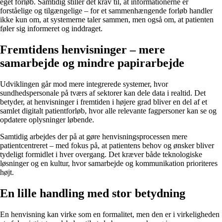
eget forløb. Samtidig stiller det krav til, at informationerne er
forståelige og tilgængelige – for et sammenhængende forløb handler
ikke kun om, at systemerne taler sammen, men også om, at patienten
føler sig informeret og inddraget.
Fremtidens henvisninger – mere
samarbejde og mindre papirarbejde
Udviklingen går mod mere integrerede systemer, hvor
sundhedspersonale på tværs af sektorer kan dele data i realtid. Det
betyder, at henvisninger i fremtiden i højere grad bliver en del af et
samlet digitalt patientforløb, hvor alle relevante fagpersoner kan se og
opdatere oplysninger løbende.
Samtidig arbejdes der på at gøre henvisningsprocessen mere
patientcentreret – med fokus på, at patientens behov og ønsker bliver
tydeligt formidlet i hver overgang. Det kræver både teknologiske
løsninger og en kultur, hvor samarbejde og kommunikation prioriteres
højt.
En lille handling med stor betydning
En henvisning kan virke som en formalitet, men den er i virkeligheden