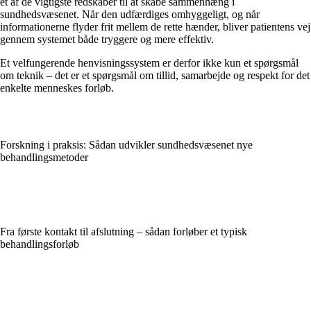
et af de vigtigste redskaber til at skabe sammenhæng i
sundhedsvæsenet. Når den udfærdiges omhyggeligt, og når
informationerne flyder frit mellem de rette hænder, bliver patientens vej
gennem systemet både tryggere og mere effektiv.
Et velfungerende henvisningssystem er derfor ikke kun et spørgsmål
om teknik – det er et spørgsmål om tillid, samarbejde og respekt for det
enkelte menneskes forløb.
Forskning i praksis: Sådan udvikler sundhedsvæsenet nye
behandlingsmetoder
Fra første kontakt til afslutning – sådan forløber et typisk
behandlingsforløb