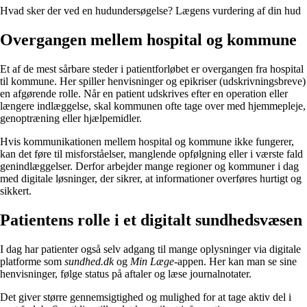
Hvad sker der ved en hudundersøgelse? Lægens vurdering af din hud
Overgangen mellem hospital og kommune
Et af de mest sårbare steder i patientforløbet er overgangen fra hospital
til kommune. Her spiller henvisninger og epikriser (udskrivningsbreve)
en afgørende rolle. Når en patient udskrives efter en operation eller
længere indlæggelse, skal kommunen ofte tage over med hjemmepleje,
genoptræning eller hjælpemidler.
Hvis kommunikationen mellem hospital og kommune ikke fungerer,
kan det føre til misforståelser, manglende opfølgning eller i værste fald
genindlæggelser. Derfor arbejder mange regioner og kommuner i dag
med digitale løsninger, der sikrer, at informationer overføres hurtigt og
sikkert.
Patientens rolle i et digitalt sundhedsvæsen
I dag har patienter også selv adgang til mange oplysninger via digitale
platforme som
sundhed.dk
og
Min Læge
-appen. Her kan man se sine
henvisninger, følge status på aftaler og læse journalnotater.
Det giver større gennemsigtighed og mulighed for at tage aktiv del i