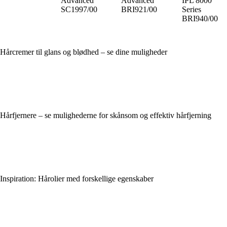
Advanced
Advanced
IPL 8000
SC1997/00
BRI921/00
Series
BRI940/00
Hårcremer til glans og blødhed – se dine muligheder
Hårfjernere – se mulighederne for skånsom og effektiv hårfjerning
Inspiration: Hårolier med forskellige egenskaber