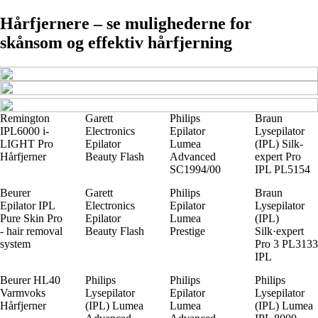
Hårfjernere – se mulighederne for
skånsom og effektiv hårfjerning
Remington
Garett
Philips
Braun
IPL6000 i-
Electronics
Epilator
Lysepilator
LIGHT Pro
Epilator
Lumea
(IPL) Silk-
Hårfjerner
Beauty Flash
Advanced
expert Pro
SC1994/00
IPL PL5154
Beurer
Garett
Philips
Braun
Epilator IPL
Electronics
Epilator
Lysepilator
Pure Skin Pro
Epilator
Lumea
(IPL)
- hair removal
Beauty Flash
Prestige
Silk·expert
system
Pro 3 PL3133
IPL
Beurer HL40
Philips
Philips
Philips
Varmvoks
Lysepilator
Epilator
Lysepilator
Hårfjerner
(IPL) Lumea
Lumea
(IPL) Lumea