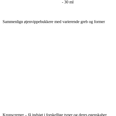
- 30 ml
Sammenlign øjenvippebukkere med varierende greb og former
Kropscremer – få indsigt i forskellige typer og deres egenskaber