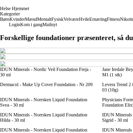
H
else
H
jemmet
Kategorier
Børn
Kvinder
Mænd
Mentalt
Fysisk
Velvære
Hvile
Ernæring
Fitness
Nikoti
Login
Kom i gang
Mailnyt
Forskellige foundationer præsenteret, så 
IDUN Minerals - Nordic Veil Foundation Freja -
Jane Iredale Be
30 ml
M1 (1 stk)
Dermacol - Make Up Cover Foundation - Nr 209
Levera Trend 2 
03 (10g)
IDUN Minerals - Norrsken Liquid Foundation
Physicians Form
Svea - 30 ml
Foundation Elix
IDUN Minerals - Norrsken Liquid Foundation
IDUN Minerals 
Hilda - 30 ml
Sigrid - 30 ml
IDUN Minerals - Norrsken Liquid Foundation
IDUN Minerals 