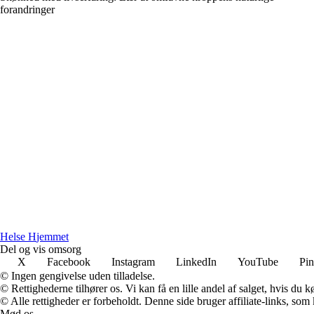
forandringer
H
else
H
jemmet
Del og vis omsorg
X
Facebook
Instagram
LinkedIn
YouTube
Pin
© Ingen gengivelse uden tilladelse.
© Rettighederne tilhører os. Vi kan få en lille andel af salget, hvis du
© Alle rettigheder er forbeholdt. Denne side bruger affiliate-links, som
Mød os