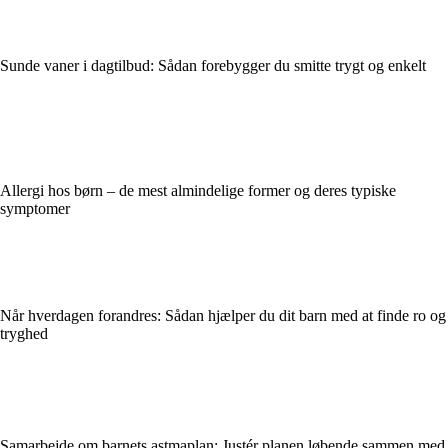
Sunde vaner i dagtilbud: Sådan forebygger du smitte trygt og enkelt
Allergi hos børn – de mest almindelige former og deres typiske
symptomer
Når hverdagen forandres: Sådan hjælper du dit barn med at finde ro og
tryghed
Samarbejde om barnets astmaplan: Justér planen løbende sammen med