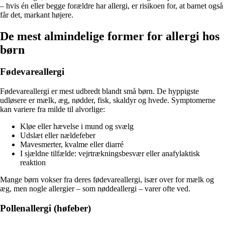
– hvis én eller begge forældre har allergi, er risikoen for, at barnet også
får det, markant højere.
De mest almindelige former for allergi hos
børn
Fødevareallergi
Fødevareallergi er mest udbredt blandt små børn. De hyppigste
udløsere er mælk, æg, nødder, fisk, skaldyr og hvede. Symptomerne
kan variere fra milde til alvorlige:
Kløe eller hævelse i mund og svælg
Udslæt eller nældefeber
Mavesmerter, kvalme eller diarré
I sjældne tilfælde: vejrtrækningsbesvær eller anafylaktisk
reaktion
Mange børn vokser fra deres fødevareallergi, især over for mælk og
æg, men nogle allergier – som nøddeallergi – varer ofte ved.
Pollenallergi (høfeber)