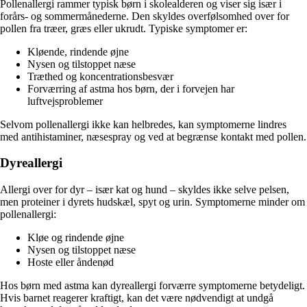
Pollenallergi rammer typisk børn i skolealderen og viser sig især i
forårs- og sommermånederne. Den skyldes overfølsomhed over for
pollen fra træer, græs eller ukrudt. Typiske symptomer er:
Kløende, rindende øjne
Nysen og tilstoppet næse
Træthed og koncentrationsbesvær
Forværring af astma hos børn, der i forvejen har
luftvejsproblemer
Selvom pollenallergi ikke kan helbredes, kan symptomerne lindres
med antihistaminer, næsespray og ved at begrænse kontakt med pollen.
Dyreallergi
Allergi over for dyr – især kat og hund – skyldes ikke selve pelsen,
men proteiner i dyrets hudskæl, spyt og urin. Symptomerne minder om
pollenallergi:
Kløe og rindende øjne
Nysen og tilstoppet næse
Hoste eller åndenød
Hos børn med astma kan dyreallergi forværre symptomerne betydeligt.
Hvis barnet reagerer kraftigt, kan det være nødvendigt at undgå