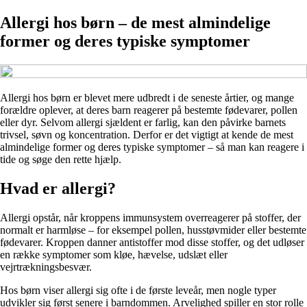
Allergi hos børn – de mest almindelige
former og deres typiske symptomer
Allergi hos børn er blevet mere udbredt i de seneste årtier, og mange
forældre oplever, at deres barn reagerer på bestemte fødevarer, pollen
eller dyr. Selvom allergi sjældent er farlig, kan den påvirke barnets
trivsel, søvn og koncentration. Derfor er det vigtigt at kende de mest
almindelige former og deres typiske symptomer – så man kan reagere i
tide og søge den rette hjælp.
Hvad er allergi?
Allergi opstår, når kroppens immunsystem overreagerer på stoffer, der
normalt er harmløse – for eksempel pollen, husstøvmider eller bestemte
fødevarer. Kroppen danner antistoffer mod disse stoffer, og det udløser
en række symptomer som kløe, hævelse, udslæt eller
vejrtrækningsbesvær.
Hos børn viser allergi sig ofte i de første leveår, men nogle typer
udvikler sig først senere i barndommen. Arvelighed spiller en stor rolle