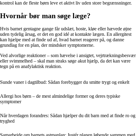
kontrol kan de fleste børn leve et aktivt liv uden store begrænsninger.
Hvornår bør man søge læge?
Hvis barnet gentagne gange får udslæt, hoste, kløe eller hævede øjne
uden tydelig årsag, er det en god idé at kontakte lægen. En allergitest
kan hjælpe med at finde ud af, hvad barnet reagerer på, og danne
grundlag for en plan, der mindsker symptomerne.
Ved alvorlige reaktioner – som hævelse i ansigtet, vejrtrækningsbesvær
eller svimmelhed – skal man straks søge akut hjælp, da det kan være
tegn på en anafylaktisk reaktion.
Sunde vaner i dagtilbud: Sådan forebygger du smitte trygt og enkelt
Allergi hos børn – de mest almindelige former og deres typiske
symptomer
Når hverdagen forandres: Sådan hjælper du dit barn med at finde ro og
tryghed
Samarbejde om barnets astmaplan: Justér planen løbende sammen med